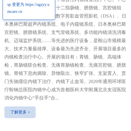
sp 变更为 https://agzyy.u
由消化内镜、支气管镜、十二指肠镜、膀胱镜、宫腔镜组
mcare.cn
成，拥有美国通用公司的数字剪影血管照影机（DSA）、日
本奥林巴斯超声内镜系统、电子内窥镜系统、日本奥林巴斯
宫腔镜、膀胱镜系统、支气管镜系统、多功能内镜清洗消毒
机、迈瑞监护系统……等先进的医疗设备，是鞍山市规模最
大、技术力量最雄厚、设备最为先进齐全、开展项目最多的
内镜检查治疗中心。开展的项目有：胃镜、肠镜、高端体
检，胃肠镜联合检查、无痛胃肠镜检查、无痛宫腔镜、膀胱
镜。胃镜下息肉摘除、异物取出、狭窄扩张、支架置入、贲
门失驰缓症内镜下治疗、内镜下止血等。2020年通用环球医
疗鞍钢总医院内镜中心成为首都医科大学附属北京友谊医院
消化内镜中心“手拉手”合...
了解更多 +