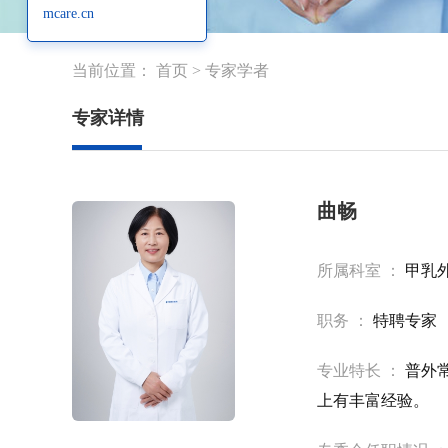
mcare.cn
当前位置：
首页
>
专家学者
专家详情
曲畅
所属科室 ：
甲乳
职务 ：
特聘专家
专业特长 ：
普外
上有丰富经验。