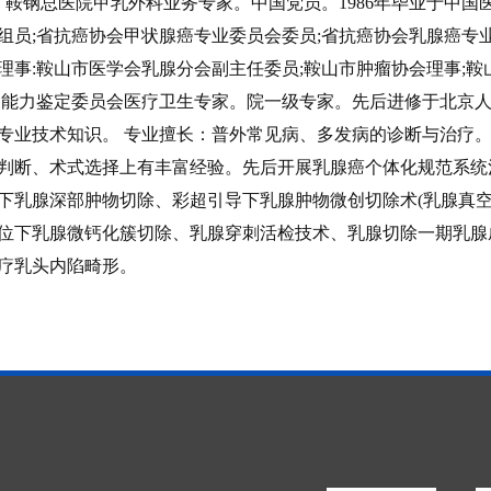
：
鞍钢总医院甲乳外科业务专家。中国党员。1986年毕业于中
组员;省抗癌协会甲状腺癌专业委员会委员;省抗癌协会乳腺癌专
理事:鞍山市医学会乳腺分会副主任委员;鞍山市肿瘤协会理事;
动能力鉴定委员会医疗卫生专家。院一级专家。先后进修于北京
专业技术知识。 专业擅长：普外常见病、多发病的诊断与治疗
判断、术式选择上有丰富经验。先后开展乳腺癌个体化规范系统
下乳腺深部肿物切除、彩超引导下乳腺肿物微创切除术(乳腺真空
位下乳腺微钙化簇切除、乳腺穿刺活检技术、乳腺切除一期乳腺
疗乳头内陷畸形。