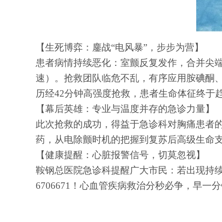
【生死博弈：鏖战
“电风暴”，步步为营】
患者病情持续恶化：室颤反复发作，合并尖
速）。抢救团队临危不乱，有序应用胺碘酮
历经
42分钟高强度抢救，患者生命体征终于
【幕后英雄：专业与温度并存的急诊力量】
此次抢救的成功，得益于急诊科对胸痛患者
药，从电除颤时机的把握到复苏后高级生命
【健康提醒：心脏报警信号，切莫忽视】
鞍钢总医院急诊科提醒广大市民：若出现持
6706671！心血管疾病救治分秒必争，早