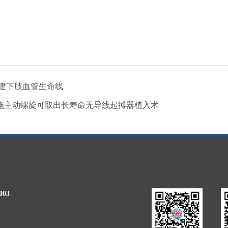
建下肢血管生命线
施主动螺旋可取出长寿命无导线起搏器植入术
03