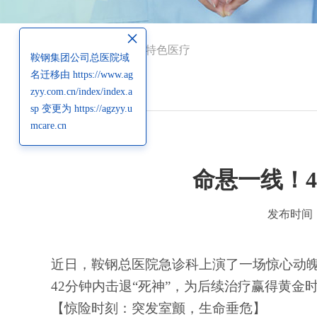
×
当前位置：
首页
>
特色医疗
鞍钢集团公司总医院域
名迁移由 https://www.ag
内容详情
zyy.com.cn/index/index.a
sp 变更为 https://agzyy.u
mcare.cn
命悬一线！
发布时间：2
近日，鞍钢总医院急诊科上演了一场惊心动
42分钟内击退“死神”，为后续治疗赢得黄金
【惊险时刻：突发室颤，生命垂危】