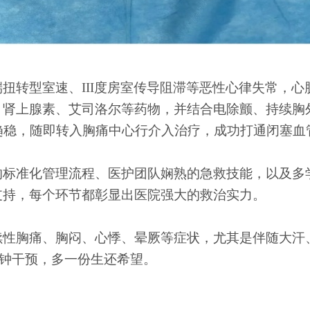
端扭转型室速、
III度房室传导阻滞等恶性心律失常，
、肾上腺素、艾司洛尔等药物，并结合电除颤、持续胸
趋稳，随即转入胸痛中心行介入治疗，成功打通闭塞
的标准化管理流程、医护团队娴熟的急救技能，以及多
支持，每个环节都彰显出医院强大的救治实力。
续性胸痛、胸闷、心悸、晕厥等症状，尤其是伴随大汗
一分钟干预，多一份生还希望。