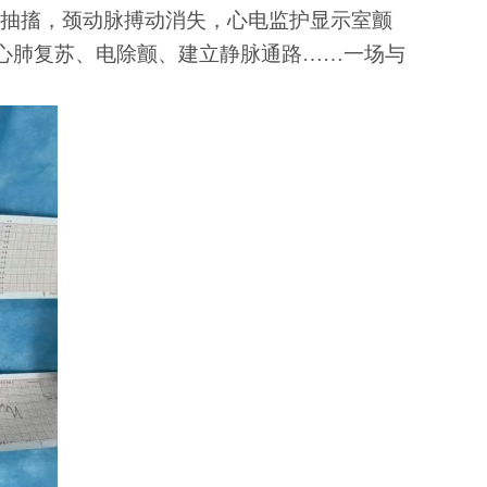
体抽搐，颈动脉搏动消失，心电监护显示室颤
心肺复苏、电除颤、建立静脉通路……一场与