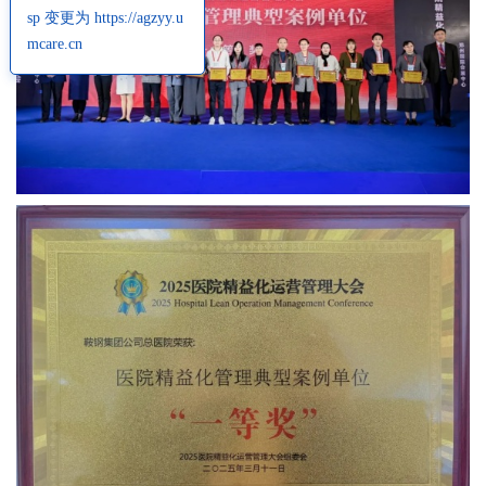
sp 变更为 https://agzyy.u
mcare.cn