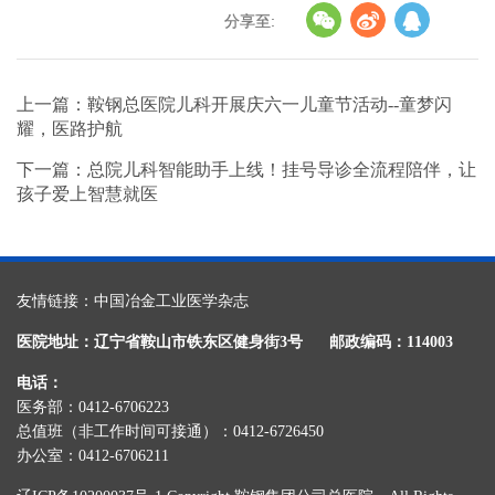
分享至:
上一篇：鞍钢总医院儿科开展庆六一儿童节活动--童梦闪
耀，医路护航
下一篇：总院儿科智能助手上线！挂号导诊全流程陪伴，让
孩子爱上智慧就医
友情链接：
中国冶金工业医学杂志
医院地址：辽宁省鞍山市铁东区健身街3号
邮政编码：114003
电话：
医务部：0412-6706223
总值班（非工作时间可接通）：0412-6726450
办公室：0412-6706211